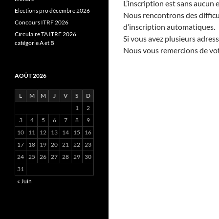
L’inscription est sans aucun
Elections pro décembre 2026
Nous rencontrons des difficu
Concours ITRF 2026
d’inscription automatiques.
Circulaire TA ITRF 2026
Si vous avez plusieurs adress
catégorie A et B
Nous vous remercions de vot
AOÛT 2026
L
M
M
J
V
S
D
1
2
3
4
5
6
7
8
9
10
11
12
13
14
15
16
17
18
19
20
21
22
23
24
25
26
27
28
29
30
31
« Juin