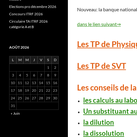
Elections pro décembre 2026
Nouveau: la banque nationa
Concours ITRF 2026
Circulaire TA ITRF 2026
dans le lien suivant⇒
catégorie A et B
Les TP de Physiq
AOÛT 2026
L
M
M
J
V
S
D
Les TP de SVT
1
2
3
4
5
6
7
8
9
10
11
12
13
14
15
16
Les conseils de l
17
18
19
20
21
22
23
24
25
26
27
28
29
30
les calculs au lab
31
Un substituant a
« Juin
la dilution
la dissolution