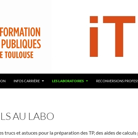
démie de Toulouse – ITRF
ION
INFOS CARRIÈRE
LES LABORATOIRES
RECONVERSIONS PROFES
LS AU LABO
s trucs et astuces pour la préparation des TP, des aides de calculs