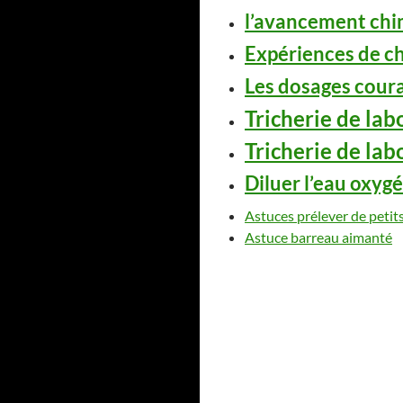
l’avancement chi
Expériences de c
Les dosages coura
Tricherie de lab
Tricherie de lab
Diluer l’eau oxyg
Astuces prélever de petit
Astuce barreau aimanté