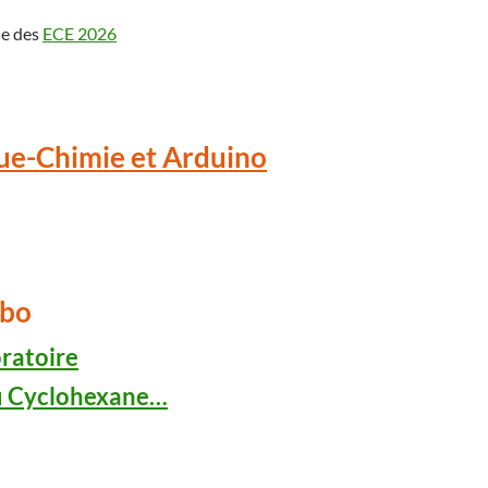
le des
ECE 2026
ue-Chimie et Arduino
abo
oratoire
u Cyclohexane…