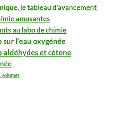
mique, le tableau d’avancement
himie amusantes
nts au labo de chimie
o sur l’eau oxygénée
o aldéhydes et cétone
énée
s volumes