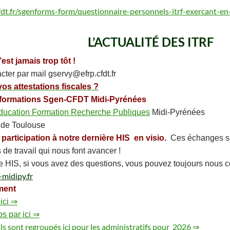
fdt.fr/sgenforms-form/questionnaire-personnels-itrf-exercant-en
L’ACTUALITÉ DES ITRF
’est jamais trop tôt !
cter par mail gservy@efrp.cfdt.fr
os attestations fiscales ?
informations Sgen-CFDT Midi-Pyrénées
ducation Formation Recherche Publiques
Midi-Pyrénées
de Toulouse
 participation à notre dernière HIS en visio.
Ces échanges son
de travail qui nous font avancer !
e HIS, si vous avez des questions, vous pouvez toujours nous co
-midipy.fr
ment
 ici ⇒
os par ici ⇒
ils sont regroupés ici pour les administratifs pour 2026 ⇒