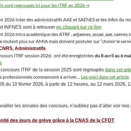
ils sont regroupés ici pour les ITRF en 2026 ⇒
t 2026 Inter des administratifs AAE et SAENES et l
es infos du 
 INFNES sont à retrouver
en cliquant sur ce lien
 2026 intra académique des ATRF , adjaenes, assae, aae, saenes 
utent plus sur AMIA mais doivent postuler sur “choisir le service 
NRS, Administratifs
oncours ITRF session 2026: ont été enregistrées
du 8 avril au 6 ma
s
 concours
ITRF
de la session 2025 sont regroupés
dans cet arti
ns professionnels commencent à arriver…
Les voici dans cet article
 du 10 février 2026, à partir de 12 heures, au 12 mars 2026, 1
vailler les annales des concours, n’oubliez pas d’aller voir nos
emnité des jours de grève grâce à la CNAS de la CFDT