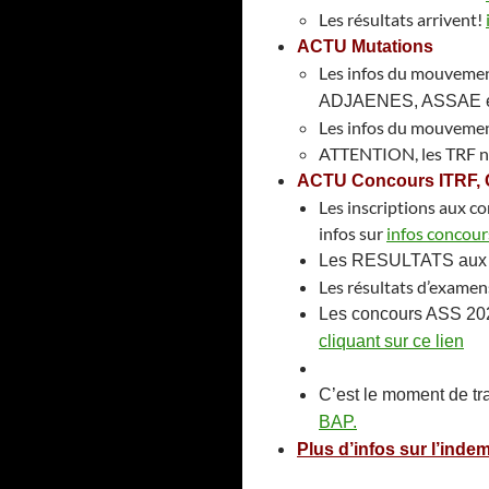
Les résultats arrivent!
ACTU Mutations
Les infos du mouvemen
ADJAENES, ASSAE et
Les infos du mouvement
ATTENTION, les TRF ne m
ACTU Concours ITRF, C
Les inscriptions aux c
infos sur
infos concour
Les RESULTATS aux
Les résultats d’exame
Les concours ASS 2026
cliquant sur ce lien
C’est le moment de tra
BAP.
Plus d’infos sur l’ind