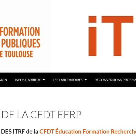
démie de Toulouse – ITRF
SION
INFOS CARRIÈRE
LES LABORATOIRES
RECONVERSIONS PROFES
 DE LA CFDT EFRP
DES ITRF de la
CFDT Éducation Formation Recherche 