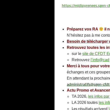
https://midipyrenees.sgen-c
Préparez vos RA
il n
N’hésitez pas à me conta
Besoin de télécharger v
Retrouvez toutes les 
sur le
site de CFDT E
Retrouvez
l’info@cad
Merci à tous pour votre
échanges et ces groupes 
En attendant la prochain
administratifs@sgen-cfdt
Actu Promo et Avance
TA 2026,
les infos par
LA 2026 toutes
les inf
Les résultats arrivent!