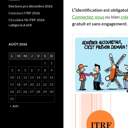
Elections pro décembre 2026
L”identification est obligat
Concours ITRF 2026
Connectez-vous
ou bien
cré
Circulaire TA ITRF 2026
gratuit et sans engagement
catégorie A et B
AOÛT 2026
L
M
M
J
V
S
D
1
2
3
4
5
6
7
8
9
10
11
12
13
14
15
16
17
18
19
20
21
22
23
24
25
26
27
28
29
30
31
« Juin