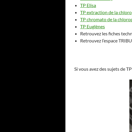
TP Elisa
TP extraction de la chlor
TP chromato de la chloro
TP Euglènes
Retrouvez les fiches tech
Retrouvez l’espace TRIBU
Si vous avez des sujets de TP