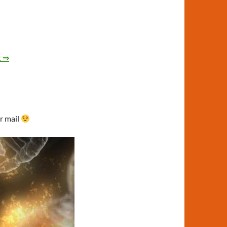
t ⇒
ar mail