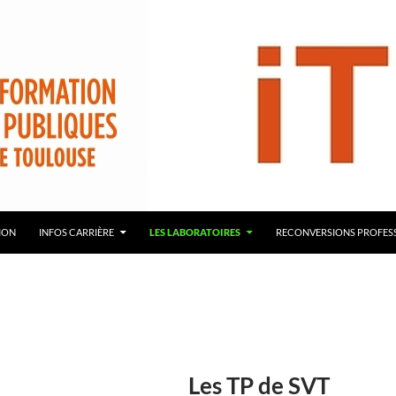
démie de Toulouse – ITRF
ION
INFOS CARRIÈRE
LES LABORATOIRES
RECONVERSIONS PROFES
Les TP de SVT