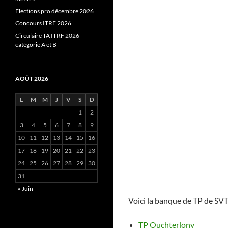
Elections pro décembre 2026
Concours ITRF 2026
Circulaire TA ITRF 2026
catégorie A et B
AOÛT 2026
L
M
M
J
V
S
D
1
2
3
4
5
6
7
8
9
10
11
12
13
14
15
16
17
18
19
20
21
22
23
24
25
26
27
28
29
30
31
« Juin
Voici la banque de TP de SV
TP Ouchterlony