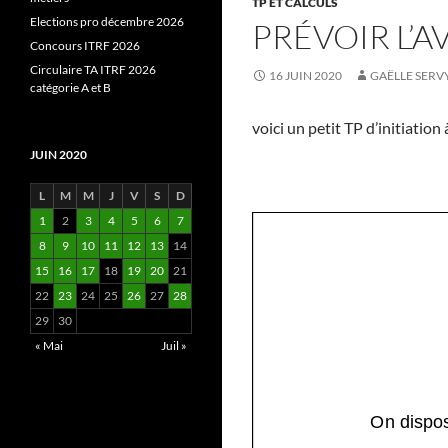
TP ET CALCULS
Elections pro décembre 2026
PRÉVOIR L’
Concours ITRF 2026
Circulaire TA ITRF 2026
16 JUIN 2020
GAËLLE SERV
catégorie A et B
voici un petit TP d’initiatio
JUIN 2020
L
M
M
J
V
S
D
1
2
3
4
5
6
7
8
9
10
11
12
13
14
15
16
17
18
19
20
21
22
23
24
25
26
27
28
29
30
« Mai
Juil »