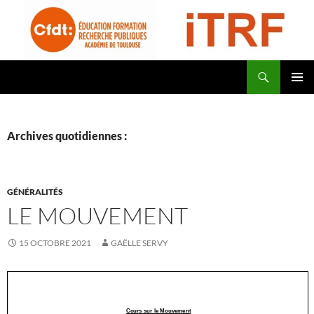
Aller
au
contenu
Recherche
CFDT Education Formation Recherche Publiques Académie de Toulouse – ITRF
MENU
PRINCI
Archives quotidiennes :
GÉNÉRALITÉS
LE MOUVEMENT
15 OCTOBRE 2021
GAËLLE SERVY