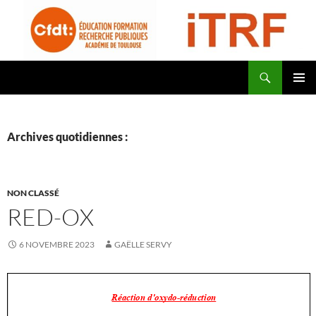
Aller
au
contenu
Recherche
CFDT Education Formation Recherche Publiques Académie de Toulouse – ITRF
MENU
PRINCI
Archives quotidiennes :
NON CLASSÉ
RED-OX
6 NOVEMBRE 2023
GAËLLE SERVY