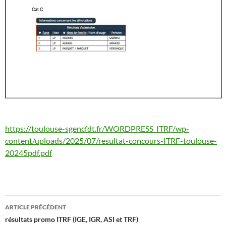
https://toulouse-sgencfdt.fr/WORDPRESS_ITRF/wp-
content/uploads/2025/07/resultat-concours-ITRF-toulouse-
20245pdf.pdf
Navigation
ARTICLE PRÉCÉDENT
des
résultats promo ITRF (IGE, IGR, ASI et TRF)