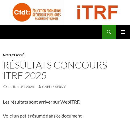
Aller
au
contenu
Recherche
CFDT Education Formation Recherche Publiques Académie de Toulouse – ITRF
MENU
PRINCI
NON CLASSÉ
RÉSULTATS CONCOURS
ITRF 2025
11 JUILLET 2025
GAËLLE SERVY
Les résultats sont arriver sur WebITRF.
Voici un petit résumé dans ce document