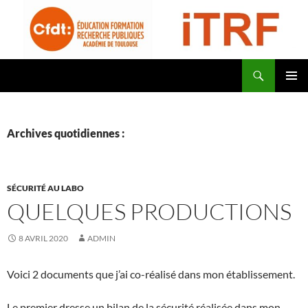
Aller
au
contenu
Recherche
CFDT Education Formation Recherche Publiques Académie de Toulouse – ITRF
MENU
PRINCI
Archives quotidiennes :
SÉCURITÉ AU LABO
QUELQUES PRODUCTIONS
8 AVRIL 2020
ADMIN
Voici 2 documents que j’ai co-réalisé dans mon établissement.
Le premier dresse un bilan de la sécurité réalisée dans mon