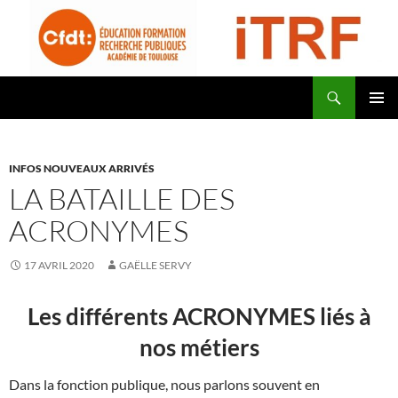
Aller
au
contenu
Recherche
CFDT Education Formation Recherche Publiques Académie de Toulouse – ITRF
MENU
PRINCI
INFOS NOUVEAUX ARRIVÉS
LA BATAILLE DES
ACRONYMES
17 AVRIL 2020
GAËLLE SERVY
Les différents ACRONYMES liés à
nos métiers
Dans la fonction publique, nous parlons souvent en