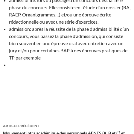
admissibilité: lors du passage d’un concours c’est la 1ère
phase du concours. Elle consiste en l’étude d’un dossier (RA,
RAEP, Organigrammes…) et/ou une épreuve écrite
rédactionnelle ou avec une série d’exercices.
admission: après la réussite de la phase d’admissibilité d’un
concours, vous passez la phase d’admission, qui consiste
bien souvent en une épreuve oral avec entretien avec un
jury et/ou pour certaines BAP à des épreuves pratiques de
TP par exemple
Navigation
ARTICLE PRÉCÉDENT
Mouvement intra académique des personnels AENES (A, B et C) et