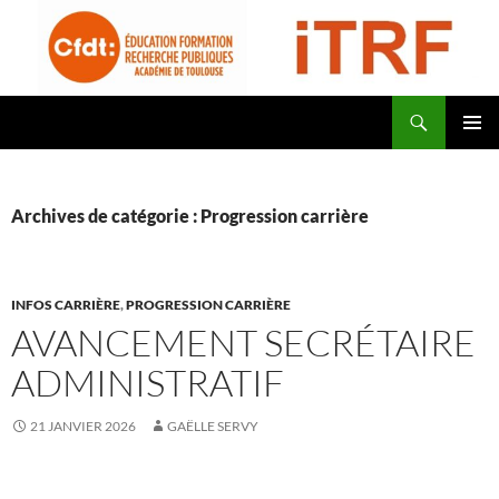
Aller
au
contenu
Recherche
CFDT Education Formation Recherche Publiques Académie de Toulouse – ITRF
MENU
PRINCI
Archives de catégorie : Progression carrière
INFOS CARRIÈRE
,
PROGRESSION CARRIÈRE
AVANCEMENT SECRÉTAIRE
ADMINISTRATIF
21 JANVIER 2026
GAËLLE SERVY