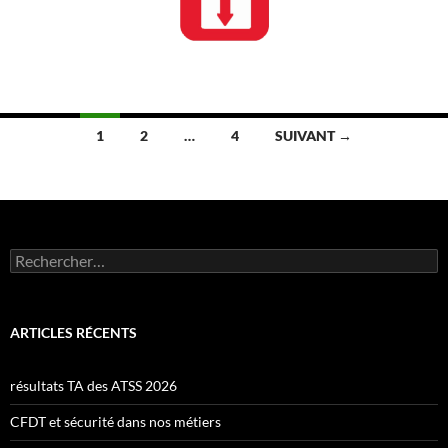
Navigation
1
2
…
4
SUIVANT →
des
articles
Rechercher :
ARTICLES RÉCENTS
résultats TA des ATSS 2026
CFDT et sécurité dans nos métiers