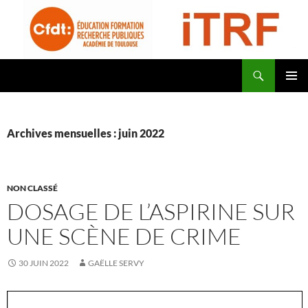
Aller
au
contenu
Recherche
CFDT Education Formation Recherche Publiques Académie de Toulouse – ITRF
MENU
PRINCI
Archives mensuelles : juin 2022
NON CLASSÉ
DOSAGE DE L’ASPIRINE SUR
UNE SCÈNE DE CRIME
30 JUIN 2022
GAËLLE SERVY