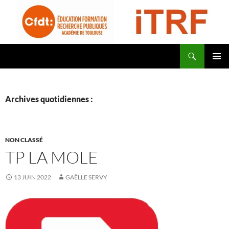
Aller
au
contenu
Recherche
CFDT Education Formation Recherche Publiques Académie de Toulouse – ITRF
MENU
PRINCI
Archives quotidiennes :
NON CLASSÉ
TP LA MOLE
13 JUIN 2022
GAËLLE SERVY