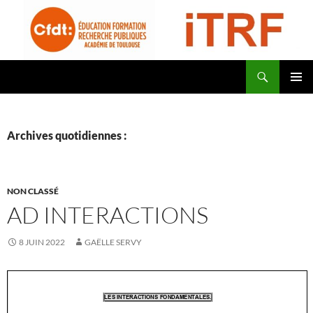
Aller
au
contenu
Recherche
CFDT Education Formation Recherche Publiques Académie de Toulouse – ITRF
MENU
PRINCI
Archives quotidiennes :
NON CLASSÉ
AD INTERACTIONS
8 JUIN 2022
GAËLLE SERVY