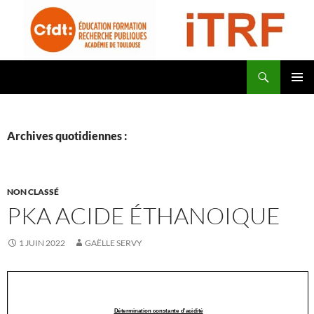
Aller
au
contenu
Recherche
CFDT Education Formation Recherche Publiques Académie de Toulouse – ITRF
MENU
PRINCI
Archives quotidiennes :
NON CLASSÉ
PKA ACIDE ÉTHANOIQUE
1 JUIN 2022
GAËLLE SERVY