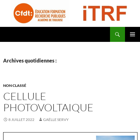
Aller
au
contenu
Recherche
CFDT Education Formation Recherche Publiques Académie de Toulouse – ITRF
MENU
PRINCI
Archives quotidiennes :
NON CLASSÉ
CELLULE
PHOTOVOLTAIQUE
8 JUILLET 2022
GAËLLE SERVY