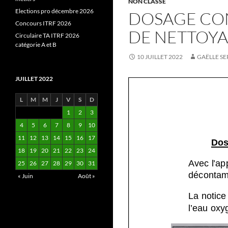
NON CLASSÉ
Elections pro décembre 2026
DOSAGE CON
Concours ITRF 2026
DE NETTOYA
Circulaire TA ITRF 2026
catégorie A et B
10 JUILLET 2022
GAËLLE S
JUILLET 2022
L
M
M
J
V
S
D
1
2
3
4
5
6
7
8
9
10
11
12
13
14
15
16
17
18
19
20
21
22
23
24
25
26
27
28
29
30
31
« Juin
Août »