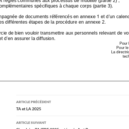
Navigation
ARTICLE PRÉCÉDENT
des
TA et LA 2025
articles
ARTICLE SUIVANT