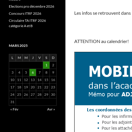
Elections pro décembre 2026
Les infos se retrouvent dans
Concours ITRF 2026
Circulaire TA ITRF 2026
catégorie A et B
ATTENTION au calendrier!
MARS 2025
L
M
M
J
V
S
D
1
2
3
4
5
6
7
8
9
10
11
12
13
14
15
16
17
18
19
20
21
22
23
24
25
26
27
28
29
30
31
« Fév
Avr »