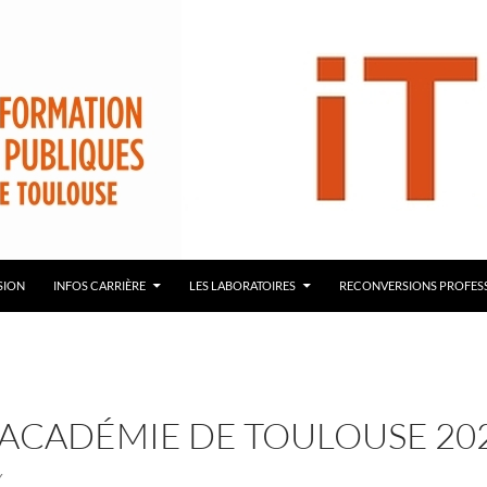
démie de Toulouse – ITRF
SION
INFOS CARRIÈRE
LES LABORATOIRES
RECONVERSIONS PROFES
ACADÉMIE DE TOULOUSE 20
Y