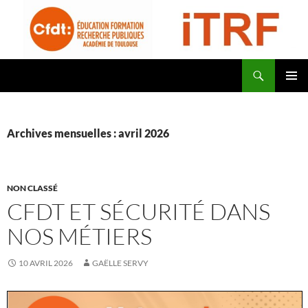
Aller
au
contenu
Recherche
CFDT Education Formation Recherche Publiques Académie de Toulouse – ITRF
MENU
PRINCI
Archives mensuelles : avril 2026
NON CLASSÉ
CFDT ET SÉCURITÉ DANS
NOS MÉTIERS
10 AVRIL 2026
GAËLLE SERVY