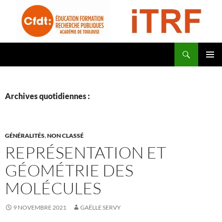
Aller
au
contenu
Recherche
CFDT Education Formation Recherche Publiques Académie de Toulouse – ITRF
MENU
PRINCI
Archives quotidiennes :
GÉNÉRALITÉS
,
NON CLASSÉ
REPRÉSENTATION ET
GÉOMÉTRIE DES
MOLÉCULES
9 NOVEMBRE 2021
GAËLLE SERVY