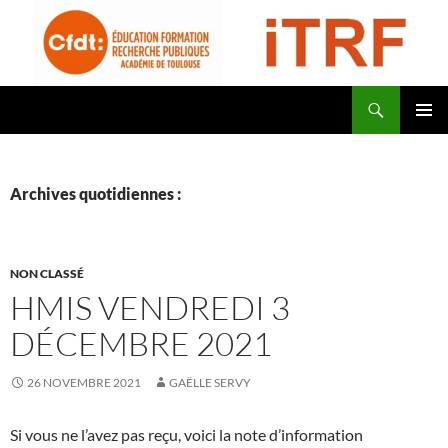
Aller
au
contenu
Recherche
CFDT Education Formation Recherche Publiques Académie de Toulouse – ITRF
MENU
PRINCI
Archives quotidiennes :
NON CLASSÉ
HMIS VENDREDI 3
DÉCEMBRE 2021
26 NOVEMBRE 2021
GAËLLE SERVY
Si vous ne l’avez pas reçu, voici la note d’information