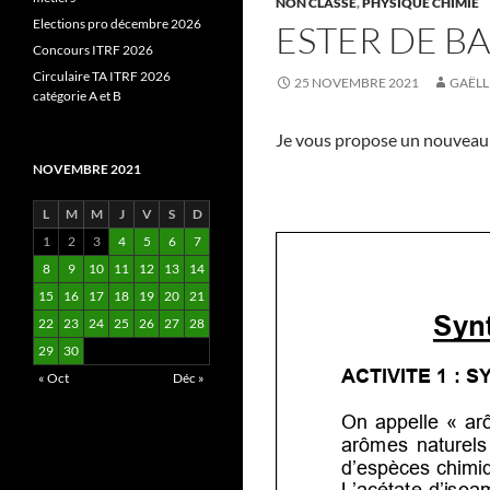
NON CLASSÉ
,
PHYSIQUE CHIMIE
Elections pro décembre 2026
ESTER DE B
Concours ITRF 2026
Circulaire TA ITRF 2026
25 NOVEMBRE 2021
GAËLL
catégorie A et B
Je vous propose un nouveau s
NOVEMBRE 2021
L
M
M
J
V
S
D
1
2
3
4
5
6
7
8
9
10
11
12
13
14
15
16
17
18
19
20
21
22
23
24
25
26
27
28
29
30
« Oct
Déc »