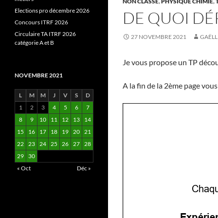
NON CLASSÉ
,
PHYSIQUE CHIMIE
,
Elections pro décembre 2026
DE QUOI DÉ
Concours ITRF 2026
Circulaire TA ITRF 2026
27 NOVEMBRE 2021
GAËLL
catégorie A et B
Je vous propose un TP découve
NOVEMBRE 2021
A la fin de la 2ème page vou
L
M
M
J
V
S
D
1
2
3
4
5
6
7
8
9
10
11
12
13
14
15
16
17
18
19
20
21
22
23
24
25
26
27
28
29
30
« Oct
Déc »