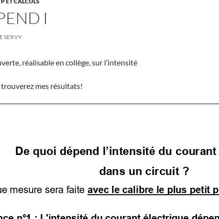
TP ET CALCULS
PEND I
E SERVY
rte, réalisable en collège, sur l’intensité
s trouverez mes résultats!