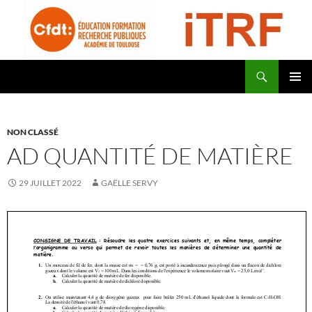
Aller
au
contenu
Recherche
CFDT Education Formation Recherche Publiques Académie de Toulouse – ITRF
MENU
PRINCI
NON CLASSÉ
AD QUANTITÉ DE MATIÈRE
29 JUILLET 2022
GAËLLE SERVY